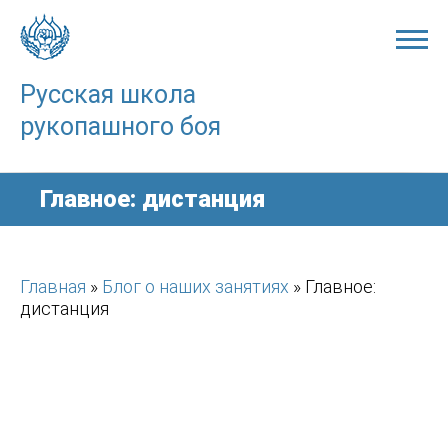
Skip
to
content
Русская школа
рукопашного боя
Главное: дистанция
Главная
»
Блог о наших занятиях
»
Главное:
дистанция