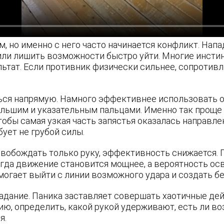
м, но именно с него часто начинается конфликт. Нап
 или лишить возможности быстро уйти. Многие инстин
ьтат. Если противник физически сильнее, сопротивл
ься напрямую. Намного эффективнее использовать о
ольшим и указательным пальцами. Именно так проще 
тобы самая узкая часть запястья оказалась направле
ует не грубой силы.
освобождать только руку, эффективность снижается. 
огда движение становится мощнее, а вероятность ос
могает выйти с линии возможного удара и создать 
адание. Паника заставляет совершать хаотичные дей
ю, определить, какой рукой удерживают, есть ли во
я.