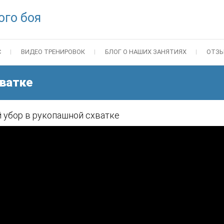
ого боя
С
ВИДЕО ТРЕНИРОВОК
БЛОГ О НАШИХ ЗАНЯТИЯХ
ОТЗ
хватке
 убор в рукопашной схватке