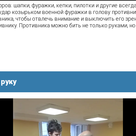
ров: шапки, фуражки, кепки, пилотки и другие всег
 удар козырьком военной фуражки в голову противн
вника, чтобы отвлечь внимание и выключить его зре
внику. Противника можно бить не только руками, но 
 руку