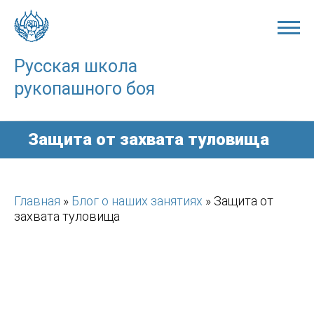
Skip
to
content
Русская школа
рукопашного боя
Защита от захвата туловища
Главная
»
Блог о наших занятиях
»
Защита от
захвата туловища