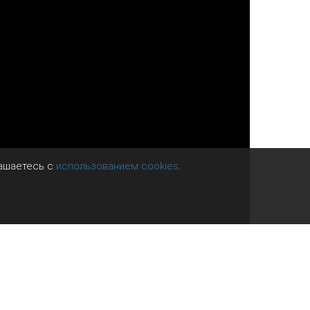
лашаетесь с
использованием cookies
.
адающий пытается остановить человека,
ктивно начинают тянуть руку назад,