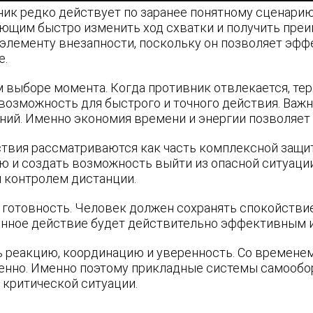
ник редко действует по заранее понятному сценари
щим быстро изменить ход схватки и получить преи
элементу внезапности, поскольку он позволяет эфф
е.
 выборе момента. Когда противник отвлекается, те
озможность для быстрого и точного действия. Важно 
ий. Именно экономия времени и энергии позволяет 
твия рассматриваются как часть комплексной защиты
ию и создать возможность выйти из опасной ситуаци
и контролем дистанции.
 готовность. Человек должен сохранять спокойстви
данное действие будет действительно эффективным и
 реакцию, координацию и уверенность. Со временем
енно. Именно поэтому прикладные системы самообор
 критической ситуации.