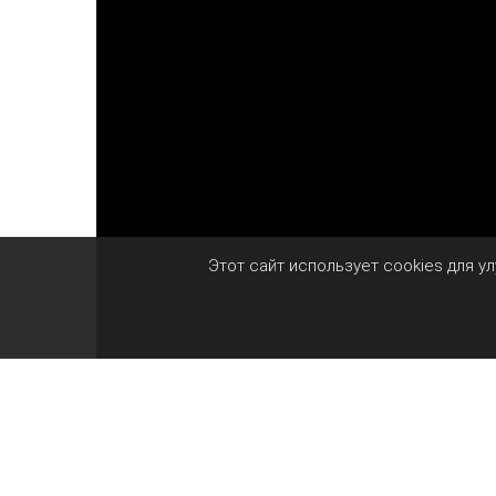
Этот сайт использует cookies для у
Захват за руку кажется простым действие
удержать его на месте, потянуть за собой