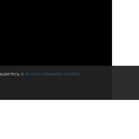
лашаетесь с
использованием cookies
.
адающий пытается остановить человека,
ктивно начинают тянуть руку назад,