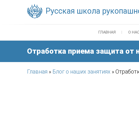
Skip
Русская школа рукопашн
to
content
ГЛАВНАЯ
О НА
Отработка приема защита от 
Главная
»
Блог о наших занятиях
»
Отработк