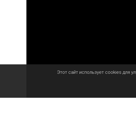
Этот сайт использует cookies для у
Захват за руку кажется простым действие
удержать его на месте, потянуть за собой