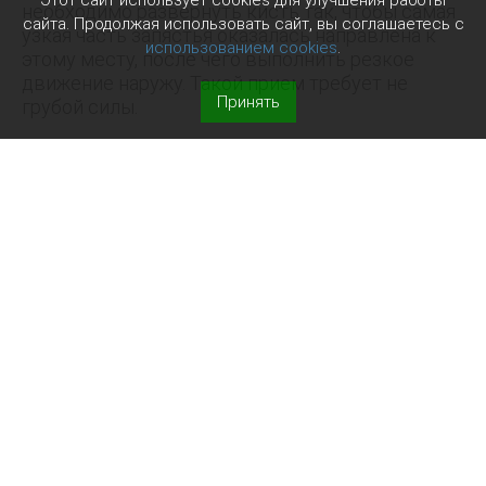
Этот сайт использует cookies для улучшения работы
необходимо развернуть кисть так, чтобы самая
сайта. Продолжая использовать сайт, вы соглашаетесь с
узкая часть запястья оказалась направлена к
использованием cookies
.
этому месту, после чего выполнить резкое
движение наружу. Такой прием требует не
Принять
грубой силы.
Не менее важна работа всего тела. Если
освобождать только руку, эффективность
снижается. Гораздо лучше одновременно
сделать шаг, развернуть корпус и подключить
плечо. Тогда движение становится мощнее, а
вероятность освободиться значительно
возрастает. Кроме того, изменение положения
тела помогает выйти с линии возможного удара
и создать безопасную дистанцию.
Во время захвата не стоит терять
самообладание. Паника заставляет совершать
хаотичные действия, которые редко приводят к
успеху. Намного полезнее быстро оценить
ситуацию, определить, какой рукой