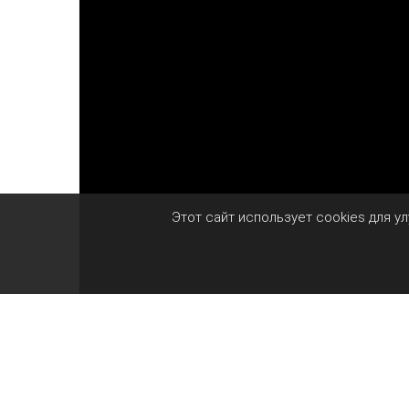
Этот сайт использует cookies для у
Захват за руку кажется простым действие
удержать его на месте, потянуть за собой