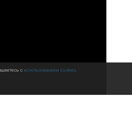
лашаетесь с
использованием cookies
.
адающий пытается остановить человека,
ктивно начинают тянуть руку назад,