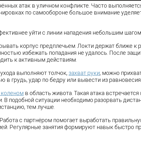
нённых атак в уличном конфликте. Часто выполняется
ренировках по самообороне большое внимание уделяе
ффективнее уйти с линии нападения небольшим шагом 
ывать корпус предплечьем. Локти держат ближе к р
полностью избежать попадания не удалось. После защ
одить к активным действиям.
 ухода выполняют толчок,
захват руки
, можно прихва
ю в грудь, удар по бедру или вывести из равновесия
 коленом
в область живота. Такая атака встречается
 В подобной ситуации необходимо разорвать дистанц
истанцию, тем лучше.
 Работа с партнёром помогает выработать правильн
ией. Регулярные занятия формируют навык быстро п