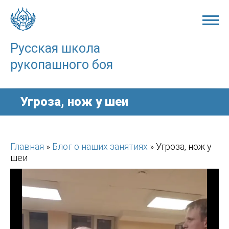
Skip
to
content
Русская школа
рукопашного боя
Угроза, нож у шеи
Главная
»
Блог о наших занятиях
»
Угроза, нож у
шеи